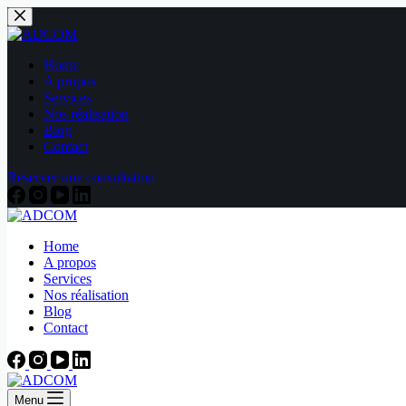
Passer
au
contenu
Home
A propos
Services
Nos réalisation
Blog
Contact
Réserver une consultation
Home
A propos
Services
Nos réalisation
Blog
Contact
Menu